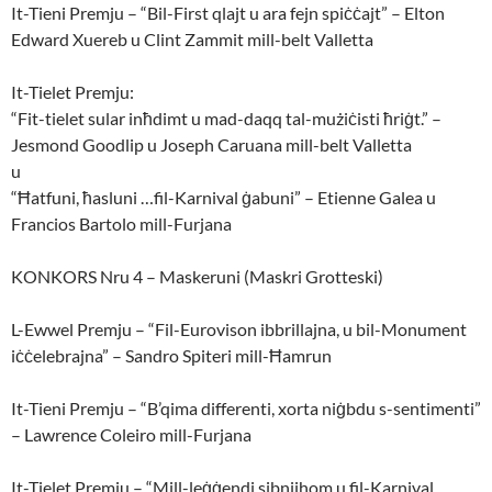
It-Tieni Premju – “Bil-First qlajt u ara fejn spiċċajt” – Elton
Edward Xuereb u Clint Zammit mill-belt Valletta
It-Tielet Premju:
“Fit-tielet sular inħdimt u mad-daqq tal-mużiċisti ħriġt.” –
Jesmond Goodlip u Joseph Caruana mill-belt Valletta
u
“Ħatfuni, ħasluni …fil-Karnival ġabuni” – Etienne Galea u
Francios Bartolo mill-Furjana
KONKORS Nru 4 – Maskeruni (Maskri Grotteski)
L-Ewwel Premju – “Fil-Eurovison ibbrillajna, u bil-Monument
iċċelebrajna” – Sandro Spiteri mill-Ħamrun
It-Tieni Premju – “B’qima differenti, xorta niġbdu s-sentimenti”
– Lawrence Coleiro mill-Furjana
It-Tielet Premju – “Mill-leġġendi sibnijhom u fil-Karnival