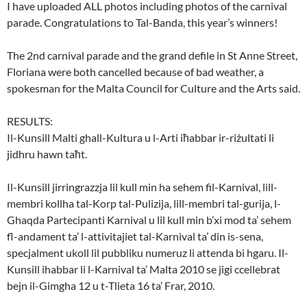
I have uploaded ALL photos including photos of the carnival
parade. Congratulations to Tal-Banda, this year’s winners!
The 2nd carnival parade and the grand defile in St Anne Street,
Floriana were both cancelled because of bad weather, a
spokesman for the Malta Council for Culture and the Arts said.
RESULTS:
Il-Kunsill Malti ghall-Kultura u l-Arti iħabbar ir-riżultati li
jidhru hawn taħt.
Il-Kunsill jirringrazzja lil kull min ha sehem fil-Karnival, lill-
membri kollha tal-Korp tal-Pulizija, lill-membri tal-gurija, l-
Ghaqda Partecipanti Karnival u lil kull min b’xi mod ta’ sehem
fl-andament ta’ l-attivitajiet tal-Karnival ta’ din is-sena,
specjalment ukoll lil pubbliku numeruz li attenda bi hgaru. Il-
Kunsill ihabbar li l-Karnival ta’ Malta 2010 se jigi ccellebrat
bejn il-Gimgha 12 u t-Tlieta 16 ta’ Frar, 2010.