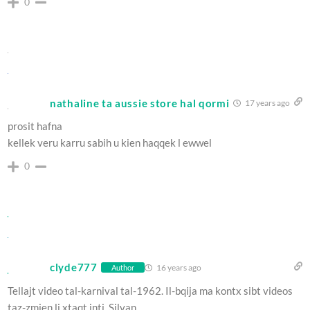
0
nathaline ta aussie store hal qormi
17 years ago
prosit hafna
kellek veru karru sabih u kien haqqek l ewwel
0
clyde777
16 years ago
Author
Tellajt video tal-karnival tal-1962. Il-bqija ma kontx sibt videos
taz-zmien li xtaqt inti, Silvan.