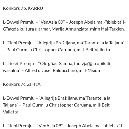
Konkors 7b. KARRU
L-Ewwel Premju – “VenAsia 09” – Joseph Abela mal-ħbieb ta’ l-
Għaqda kultura u armar, Marija Annunzjata, minn Ħal-Tarxien.
It-Tieni Premju – “Allegrija Brażiljana, ma’ Tarantella la Taljana”
– Paul Curmi u Christopher Caruana, mill-Belt Valletta.
It-Tielet Premju – “Ole għas-Samba, fuq vjaġġ tropikali
wasalna” – Alfred u Josef Baldacchino, mill-Msida
Konkors 7c. ŻIFNA
L-Ewwel Premju – “Allegrija Brażiljana, ma’ Tarantella la
Taljana” – Paul Curmi u Christopher Caruana, mill-Belt
Valletta.
It-Tieni Premju – “VenAsia 09” – Joseph Abela mal-ħbieb ta’ l-