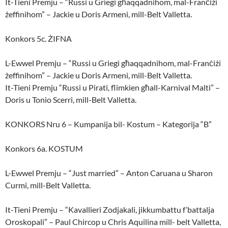
It-Tieni Premju – “Russi u Griegi għaqqadnihom, mal-Franċiżi
żeffinihom” – Jackie u Doris Armeni, mill-Belt Valletta.
Konkors 5c. ŻIFNA
L-Ewwel Premju – “Russi u Griegi għaqqadnihom, mal-Franċiżi
żeffinihom” – Jackie u Doris Armeni, mill-Belt Valletta.
It-Tieni Premju “Russi u Pirati, flimkien għall-Karnival Malti” –
Doris u Tonio Scerri, mill-Belt Valletta.
KONKORS Nru 6 – Kumpanija bil- Kostum – Kategorija “B”
Konkors 6a. KOSTUM
L-Ewwel Premju – “Just married” – Anton Caruana u Sharon
Curmi, mill-Belt Valletta.
It-Tieni Premju – “Kavallieri Zodjakali, jikkumbattu f’battalja
Oroskopali” – Paul Chircop u Chris Aquilina mill- belt Valletta,