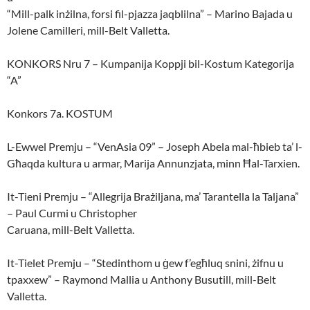
“Mill-palk inżilna, forsi fil-pjazza jaqblilna” – Marino Bajada u
Jolene Camilleri, mill-Belt Valletta.
KONKORS Nru 7 – Kumpanija Koppji bil-Kostum Kategorija
“A”
Konkors 7a. KOSTUM
L-Ewwel Premju – “VenAsia 09” – Joseph Abela mal-ħbieb ta’ l-
Għaqda kultura u armar, Marija Annunzjata, minn Ħal-Tarxien.
It-Tieni Premju – “Allegrija Brażiljana, ma’ Tarantella la Taljana”
– Paul Curmi u Christopher
Caruana, mill-Belt Valletta.
It-Tielet Premju – “Stedinthom u ġew f’egħluq snini, żifnu u
tpaxxew” – Raymond Mallia u Anthony Busutill, mill-Belt
Valletta.