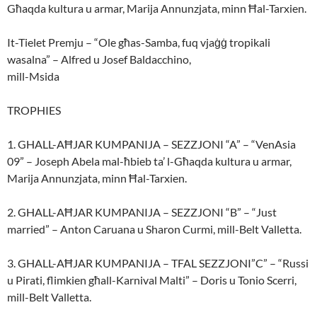
Għaqda kultura u armar, Marija Annunzjata, minn Ħal-Tarxien.
It-Tielet Premju – “Ole għas-Samba, fuq vjaġġ tropikali
wasalna” – Alfred u Josef Baldacchino,
mill-Msida
TROPHIES
1. GHALL-AĦJAR KUMPANIJA – SEZZJONI “A” – “VenAsia
09” – Joseph Abela mal-ħbieb ta’ l-Għaqda kultura u armar,
Marija Annunzjata, minn Ħal-Tarxien.
2. GHALL-AĦJAR KUMPANIJA – SEZZJONI “B” – “Just
married” – Anton Caruana u Sharon Curmi, mill-Belt Valletta.
3. GHALL-AĦJAR KUMPANIJA – TFAL SEZZJONI”C” – “Russi
u Pirati, flimkien għall-Karnival Malti” – Doris u Tonio Scerri,
mill-Belt Valletta.