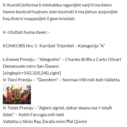
Il-Kunsill jinforma li minhabba ragunijiet varji li ma kienx
hemm kontroll fuqhom, kien kostrett li ma jiehux azzjonijiet
fuq diversi nuqqasijiet li gew innotati.
Ir-riżultati huma dawn :-
KONKORS Nru 1- Karrijiet Trijonfali – Kategorija “A”
L-Ewwel Premju – “Allegretto” – Charles Briffa u Carlo Olivari
Demanuele minn San Ġwann
[singlepic=542,320,240,,right]
It-Tieni Premju – “Ġennfern” – Norman Hill mill-belt Valletta
It-Tielet Premju – “Aġent sigriet, dahar dawra ma’ l-isbaħ
ibliet” – Keith Farrugia mill-belt
Valletta u Silvio Ray Zerafa minn Ħal Qormi