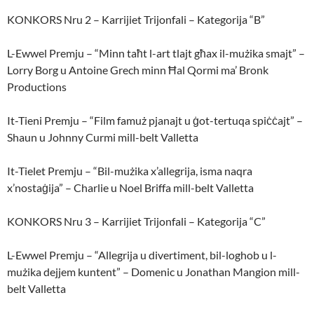
KONKORS Nru 2 – Karrijiet Trijonfali – Kategorija “B”
L-Ewwel Premju – “Minn taħt l-art tlajt għax il-mużika smajt” –
Lorry Borg u Antoine Grech minn Ħal Qormi ma’ Bronk
Productions
It-Tieni Premju – “Film famuż pjanajt u ġot-tertuqa spiċċajt” –
Shaun u Johnny Curmi mill-belt Valletta
It-Tielet Premju – “Bil-mużika x’allegrija, isma naqra
x’nostaġija” – Charlie u Noel Briffa mill-belt Valletta
KONKORS Nru 3 – Karrijiet Trijonfali – Kategorija “C”
L-Ewwel Premju – “Allegrija u divertiment, bil-loghob u l-
mużika dejjem kuntent” – Domenic u Jonathan Mangion mill-
belt Valletta