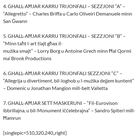
4. GHALL-AĦJAR KARRU TRIJONFALI – SEZZJONI “A” –
“Allegretto” – Charles Briffa u Carlo Oliveiri Demanuele minn
San Ġwann
5. GHALL-AĦJAR KARRU TRIJONFALI – SEZZJONI “B” –
“Minn taħt l-art tlajt għax il-
mużika smajt” – Lorry Borg u Antoine Grech minn Ħal Qormi
ma’ Bronk Productions
6. GHALL-AĦJAR KARRU TRIJONFALI SEZZJONI “C” –
“Allegrija u divertiment, bil-loghob u l-mużika dejjem kuntent”
– Domenic u Jonathan Mangion mill-belt Valletta
7. GHALL-AĦJAR SETT MASKERUNI – “Fil-Eurovison
ibbrillajna, u bil-Monument iċċelebrajna” – Sandro Spiteri mill-
Ħamrun
[singlepic=510,320,240,,right]