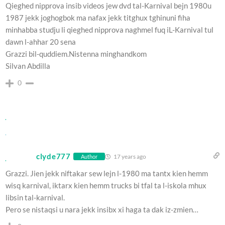
Qieghed nipprova insib videos jew dvd tal-Karnival bejn 1980u
1987 jekk joghogbok ma nafax jekk titghux tghinuni fiha
minhabba studju li qieghed nipprova naghmel fuq iL-Karnival tul
dawn l-ahhar 20 sena
Grazzi bil-quddiem.Nistenna minghandkom
Silvan Abdilla
0
clyde777
17 years ago
Author
Grazzi. Jien jekk niftakar sew lejn l-1980 ma tantx kien hemm
wisq karnival, iktarx kien hemm trucks bi tfal ta l-iskola mhux
libsin tal-karnival.
Pero se nistaqsi u nara jekk insibx xi haga ta dak iz-zmien…