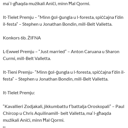
ma’ l-għaqda mużikali Aniċi, minn Ħal Qormi.
It-Tielet Premju – “Minn ġol-ġungla u l-foresta, spiċċajna f’din
il-festa” – Stephen u Jonathan Bondin, mill-Belt Valletta.
Konkors 6b. ŻIFNA
L-Ewwel Premju – “Just married” – Anton Caruana u Sharon
Curmi, mill-Belt Valletta.
It-Tieni Premju- “Minn ġol-ġungla u l-foresta, spiċċajna f’din il-
festa” – Stephen u Jonathan Bondin, mill-Belt Valletta.
It-Tielet Premju:
“Kavallieri Zodjakali, jikkumbattu f’battalja Oroskopali” – Paul
Chircop u Chris Aquilinamill- belt Valletta, ma’ l-għaqda
mużikali Aniċi, minn Ħal Qormi.
u