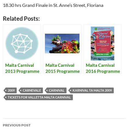
18.30 hrs Grand Finale in St. Anne’s Street, Floriana
Related Posts:
Malta Carnival
Malta Carnival
Malta Carnival
2013 Programme
2015 Programme
2016 Programme
+ Results – Il-
– Karnival ta’
– Karnival ta’
Programm tal-
Malta 2015
Malta 2016
Karnival ta’ Malta
Programm u
Programm u
2009
CARNEVALE
CARNIVAL
KARNIVAL TA MALTA 2009
2013 bir-
Rizultati
Rizultati
TICKETS FOR VALLETTA MALTA CARNIVAL
Rizultati
Post
PREVIOUS POST