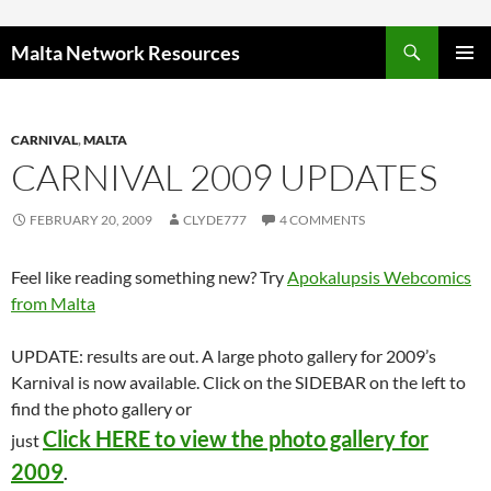
Skip to content
Malta Network Resources
PRIMAR
MENU
CARNIVAL
,
MALTA
CARNIVAL 2009 UPDATES
FEBRUARY 20, 2009
CLYDE777
4 COMMENTS
Feel like reading something new? Try
Apokalupsis Webcomics
from Malta
UPDATE: results are out. A large photo gallery for 2009’s
Karnival is now available. Click on the SIDEBAR on the left to
find the photo gallery or
Click HERE to view the photo gallery for
just
2009
.